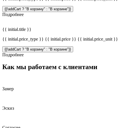
{{!addCart ? "В корзину" : "В корзине"}}
Подробнее
{{ initial.title }}
{{ initial.price_type }} {{ initial.price }} {{ initial.price_unit }}
{{!addCart ? "В корзину" : "В корзине"}}
Подробнее
Как мы работаем с клиентами
Замер
Эскиз
Согласие