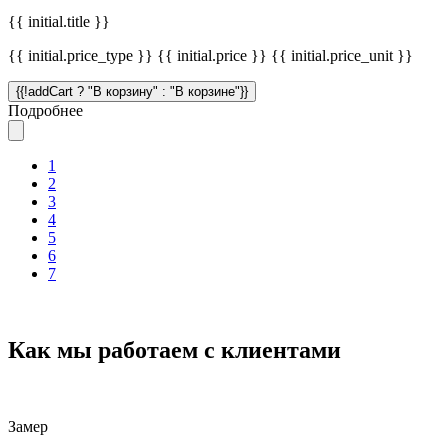
{{ initial.title }}
{{ initial.price_type }} {{ initial.price }} {{ initial.price_unit }}
{{!addCart ? "В корзину" : "В корзине"}}
Подробнее
1
2
3
4
5
6
7
Как мы работаем с клиентами
Замер